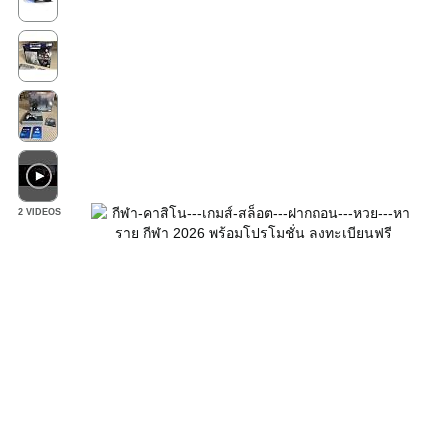
2 VIDEOS