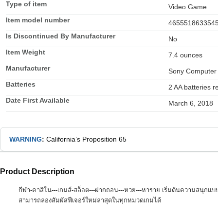
Type of item
Video Game
Item model number
465551863354
Is Discontinued By Manufacturer
No
Item Weight
7.4 ounces
Manufacturer
Sony Computer 
Batteries
2 AA batteries r
Date First Available
March 6, 2018
WARNING
:
California’s Proposition 65
Product Description
กีฬา-คาสิโน---เกมส์-สล็อต---ฝากถอน---หวย---หาราย เริ่มต้นความสนุกแบบ
สามารถลองสัมผัสฟีเจอร์ใหม่ล่าสุดในทุกหมวดเกมได้