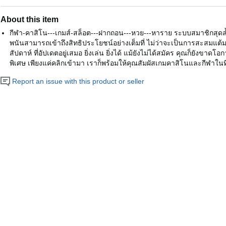
About this item
กีฬา-คาสิโน---เกมส์-สล็อต---ฝากถอน---หวย---หาราย ระบบสมาชิกสุดล้
พนันสามารถเข้าถึงสิทธิประโยชน์อย่างเต็มที่ ไม่ว่าจะเป็นการสะสมแต
สัปดาห์ ที่อัปเดตอยู่เสมอ ยิ่งเล่น ยิ่งได้ แม้ยังไม่ได้สมัคร คุณก็ยังขาด
พิเศษ เพียงแค่คลิกเข้ามา เราก็พร้อมให้คุณสัมผัสเกมคาสิโนและกีฬาในที่เ
Report an issue with this product or seller