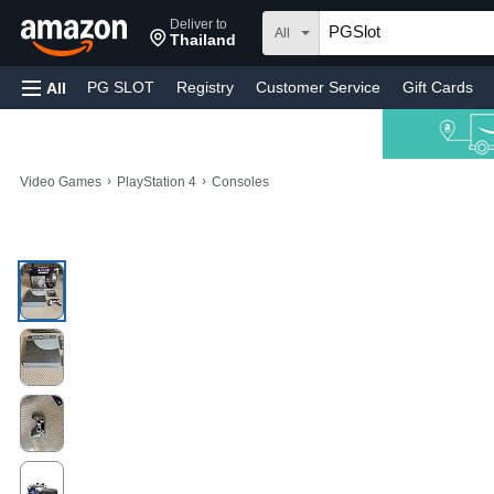
Deliver to
All
Thailand
PG SLOT
Registry
Customer Service
Gift Cards
All
›
›
Video Games
PlayStation 4
Consoles