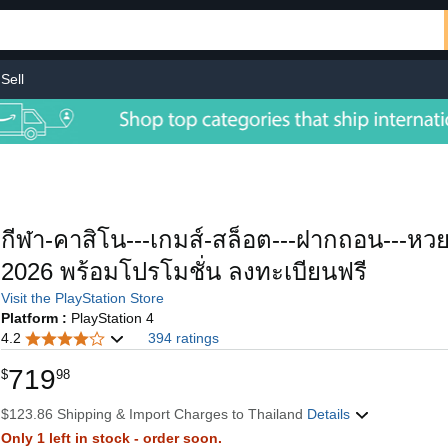
Sell
กีฬา-คาสิโน---เกมส์-สล็อต---ฝากถอน---หว
2026 พร้อมโปรโมชั่น ลงทะเบียนฟรี
Visit the PlayStation Store
Platform :
PlayStation 4
4.2
394 ratings
719
$
98
$123.86 Shipping & Import Charges to Thailand
Details
Only 1 left in stock - order soon.