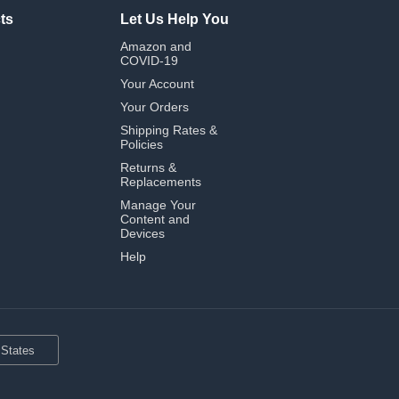
ts
Let Us Help You
Amazon and
COVID-19
Your Account
Your Orders
Shipping Rates &
Policies
Returns &
Replacements
Manage Your
Content and
Devices
Help
 States