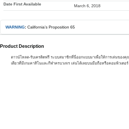
Date First Available
March 6, 2018
WARNING
:
California’s Proposition 65
Product Description
ดาวน์โหลด-รับเครดิตฟรี ระบบสมาชิกที่นี่ออกแบบมาเพื่อให้การเล่นของคุณ
เดียวที่มีเกมคาสิโนและกีฬาครบวงจร เล่นได้เลยบนมือถือหรือคอมพิวเตอ