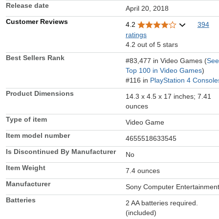
Release date
April 20, 2018
Customer Reviews
4.2
394
ratings
4.2 out of 5 stars
Best Sellers Rank
#83,477 in Video Games (
See
Top 100 in Video Games
)
#116 in
PlayStation 4 Console
Product Dimensions
14.3 x 4.5 x 17 inches; 7.41
ounces
Type of item
Video Game
Item model number
4655518633545
Is Discontinued By Manufacturer
No
Item Weight
7.4 ounces
Manufacturer
Sony Computer Entertainmen
Batteries
2 AA batteries required.
(included)