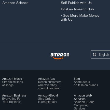
Amazon Science
Self-Publish with Us
Host an Amazon Hub
›
See More Make Money
with Us
English
Amazon Music
Amazon Ads
6pm
Stream millions
Reach customers
Score deals
of songs
wherever they
on fashion brands
spend their time
Amazon Business
AmazonGlobal
Amazon Web
Everything For
Ship Orders
Services
Your Business
Internationally
Scalable Cloud
Computing
Services