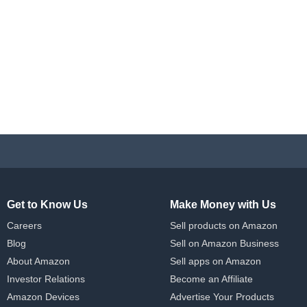
Get to Know Us
Make Money with Us
Careers
Sell products on Amazon
Blog
Sell on Amazon Business
About Amazon
Sell apps on Amazon
Investor Relations
Become an Affiliate
Amazon Devices
Advertise Your Products