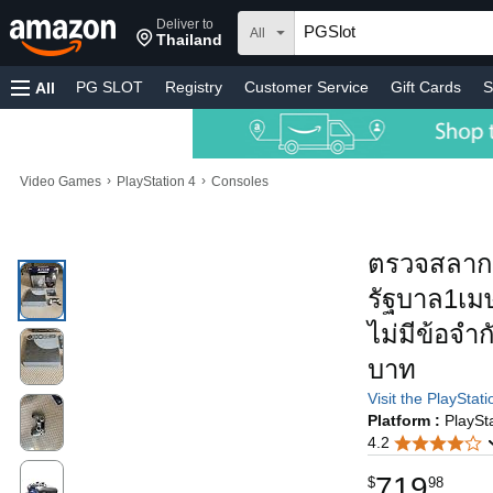
Deliver to
All
Thailand
PG SLOT
Registry
Customer Service
Gift Cards
S
All
›
›
Video Games
PlayStation 4
Consoles
ตรวจสลากก
รัฐบาล1เม
ไม่มีข้อจำ
บาท
Visit the PlayStat
Platform :
PlaySt
4.2
719
$
98