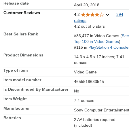
Release date
April 20, 2018
Customer Reviews
4.2
394
ratings
4.2 out of 5 stars
Best Sellers Rank
#83,477 in Video Games (
See
Top 100 in Video Games
)
#116 in
PlayStation 4 Console
Product Dimensions
14.3 x 4.5 x 17 inches; 7.41
ounces
Type of item
Video Game
Item model number
4655518633545
Is Discontinued By Manufacturer
No
Item Weight
7.4 ounces
Manufacturer
Sony Computer Entertainmen
Batteries
2 AA batteries required.
(included)