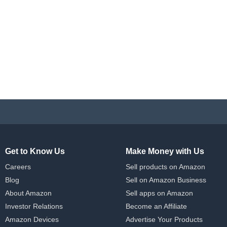
Get to Know Us
Make Money with Us
Careers
Sell products on Amazon
Blog
Sell on Amazon Business
About Amazon
Sell apps on Amazon
Investor Relations
Become an Affiliate
Amazon Devices
Advertise Your Products