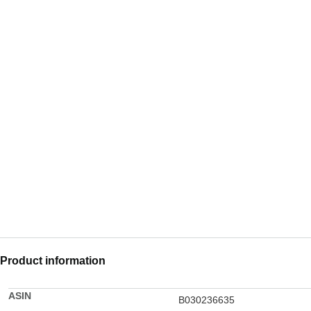
Product information
ASIN
B030236635