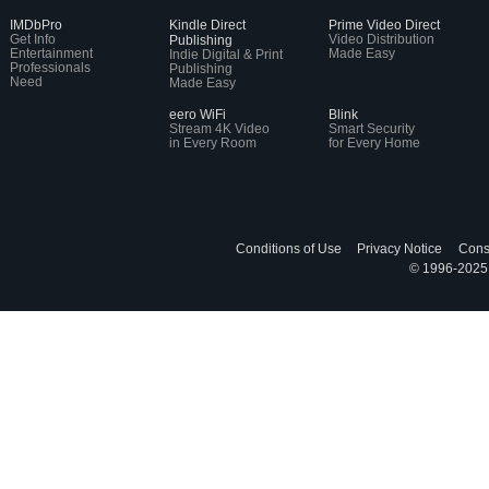
IMDbPro
Kindle Direct
Prime Video Direct
Get Info
Video Distribution
Publishing
Entertainment
Made Easy
Indie Digital & Print
Professionals
Publishing
Need
Made Easy
eero WiFi
Blink
Stream 4K Video
Smart Security
in Every Room
for Every Home
Conditions of Use
Privacy Notice
Cons
© 1996-2025, 