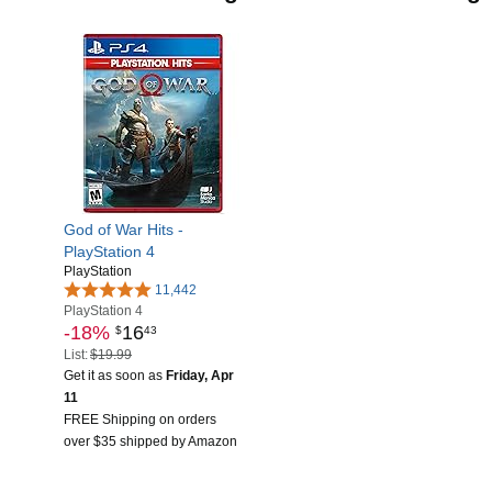
God of War Hits -
PlayStation 4
PlayStation
11,442
PlayStation 4
-18%
16
$
43
List:
$19.99
Get it as soon as
Friday, Apr
11
FREE Shipping on orders
over $35 shipped by Amazon