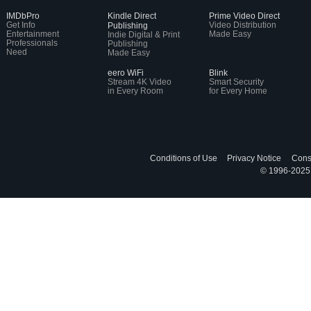
IMDbPro
Kindle Direct
Prime Video Direct
Get Info
Video Distribution
Publishing
Entertainment
Made Easy
Indie Digital & Print
Professionals
Publishing
Need
Made Easy
eero WiFi
Blink
Stream 4K Video
Smart Security
in Every Room
for Every Home
Conditions of Use
Privacy Notice
Cons
© 1996-2025, 