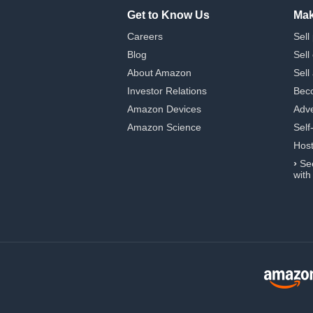
Get to Know Us
Mak
Careers
Sell
Blog
Sell
About Amazon
Sell
Investor Relations
Beco
Amazon Devices
Adve
Amazon Science
Self
Hos
›
Se
with