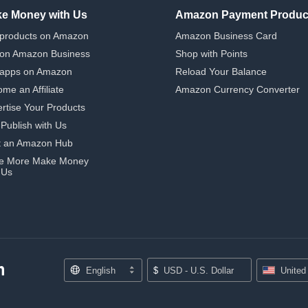
e Money with Us
Amazon Payment Produc
 products on Amazon
Amazon Business Card
 on Amazon Business
Shop with Points
 apps on Amazon
Reload Your Balance
me an Affiliate
Amazon Currency Converter
rtise Your Products
-Publish with Us
t an Amazon Hub
e More Make Money
 Us
English
$
USD - U.S. Dollar
United