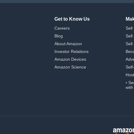
Get to Know Us
Mak
Careers
Sell
Blog
Sell
About Amazon
Sell
Investor Relations
Beco
Amazon Devices
Adve
Amazon Science
Self
Hos
›
Se
with