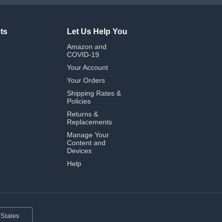
ts
Let Us Help You
Amazon and
COVID-19
Your Account
Your Orders
Shipping Rates &
Policies
Returns &
Replacements
Manage Your
Content and
Devices
Help
 States