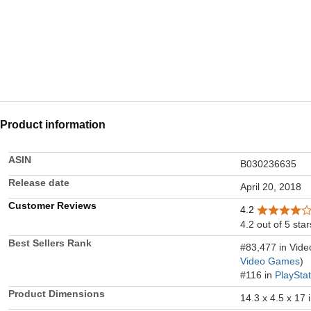
Product information
ASIN
B030236635
Release date
April 20, 2018
Customer Reviews
4.2
4.2 out of 5 star
Best Sellers Rank
#83,477 in Vid
Video Games
)
#116 in
PlaySta
Product Dimensions
14.3 x 4.5 x 17