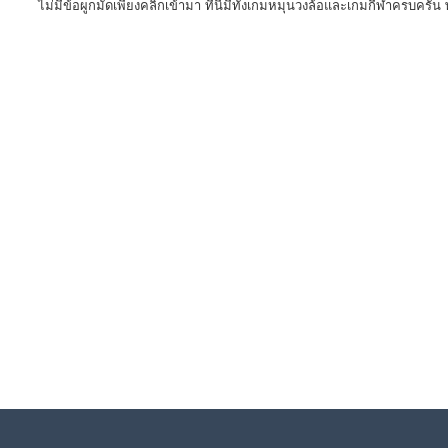
ไม่มีข้อผูกมัดเพียงคลิกเข้ามา ที่นี่มีทั้งเกมหมุนวงล้อและเกมกีฬาครบครั