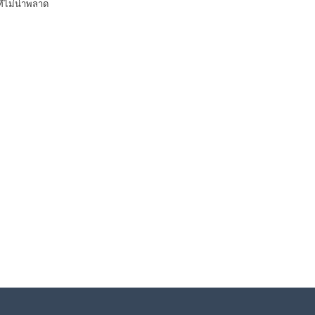
ี่ไม่น่าพลาด