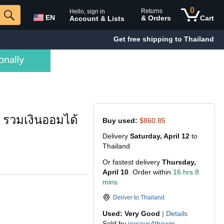
0
Returns
Hello, sign in
EN
& Orders
Cart
Account & Lists
Get free shipping to Thailand
 รวมเงินออมได้
Buy used:
$860.85
Delivery
Saturday, April 12
to
Thailand
Or fastest delivery
Thursday,
April 10
. Order within
16 hrs 8
mins
Deliver to
Thailand
Used: Very Good
|
Details
Sold by
jerseys4thewin