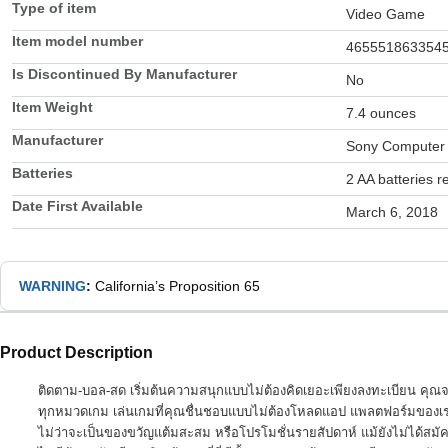
Type of item
Video Game
Item model number
465551863354
Is Discontinued By Manufacturer
No
Item Weight
7.4 ounces
Manufacturer
Sony Computer 
Batteries
2 AA batteries r
Date First Available
March 6, 2018
WARNING
:
California’s Proposition 65
Product Description
ติดตาม-บอล-สด เริ่มต้นความสนุกแบบไม่ต้องคิดเยอะเพียงลงทะเบียน คุณจะ
ทุกหมวดเกม เล่นเกมที่คุณชื่นชอบแบบไม่ต้องโหลดแอป แพลตฟอร์มของเรารอ
ไม่ว่าจะเป็นของขวัญแต้มสะสม หรือโปรโมชั่นรายสัปดาห์ แม้ยังไม่ได้สม