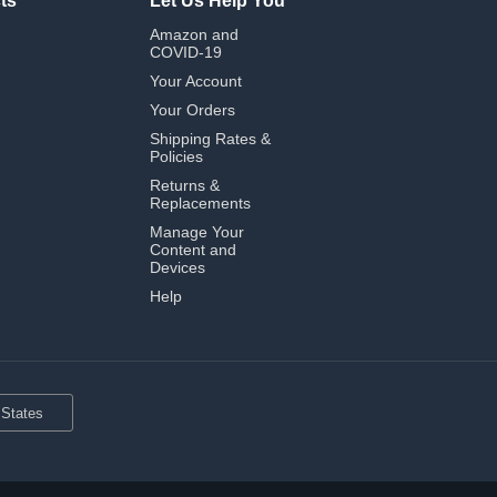
ts
Let Us Help You
Amazon and
COVID-19
Your Account
Your Orders
Shipping Rates &
Policies
Returns &
Replacements
Manage Your
Content and
Devices
Help
 States