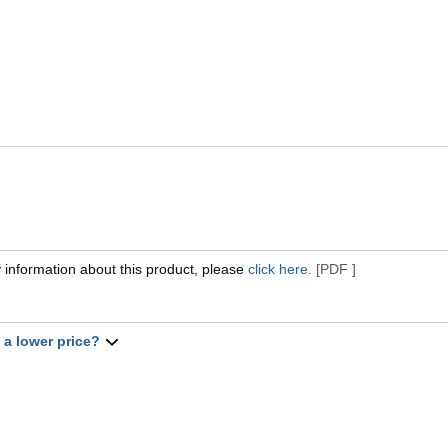
 information about this product, please
click here.
[PDF ]
t a lower price?