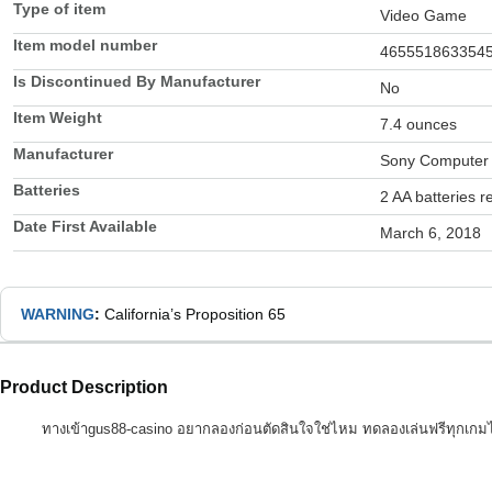
Type of item
Video Game
Item model number
465551863354
Is Discontinued By Manufacturer
No
Item Weight
7.4 ounces
Manufacturer
Sony Computer 
Batteries
2 AA batteries r
Date First Available
March 6, 2018
WARNING
:
California’s Proposition 65
Product Description
ทางเข้าgus88-casino อยากลองก่อนตัดสินใจใช่ไหม ทดลองเล่นฟรีทุกเกมได้ท