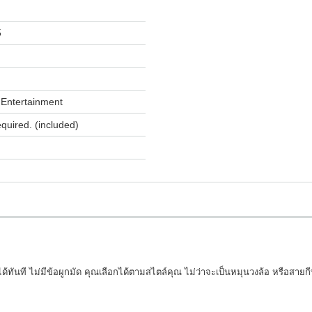
5
Entertainment
equired. (included)
ันที ไม่มีข้อผูกมัด คุณเลือกได้ตามสไตล์คุณ ไม่ว่าจะเป็นหมุนวงล้อ หรือสายกี