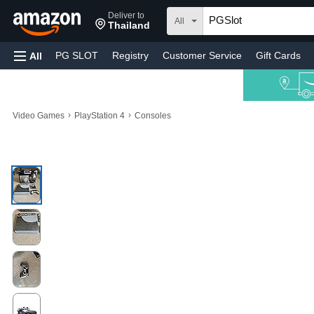
Deliver to
All
Thailand
PG SLOT
Registry
Customer Service
Gift Cards
All
›
›
Video Games
PlayStation 4
Consoles