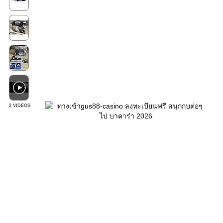
2 VIDEOS