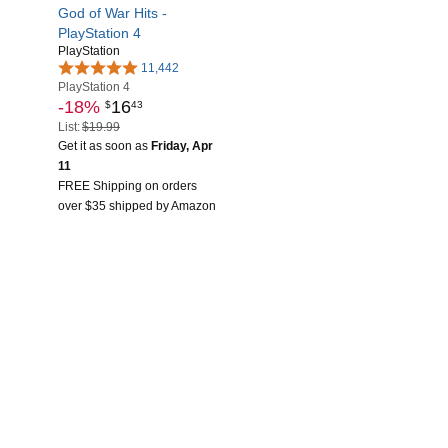
God of War Hits -
PlayStation 4
PlayStation
11,442
PlayStation 4
-18%
16
$
43
List:
$19.99
Get it as soon as
Friday, Apr
11
FREE Shipping on orders
over $35 shipped by Amazon