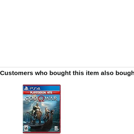
Customers who bought this item also bough