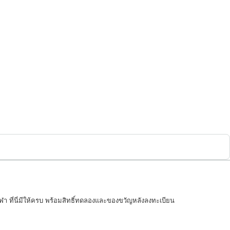
ฬา ที่นี่มีให้ครบ พร้อมสิทธิ์ทดลองและของขวัญหลังลงทะเบียน