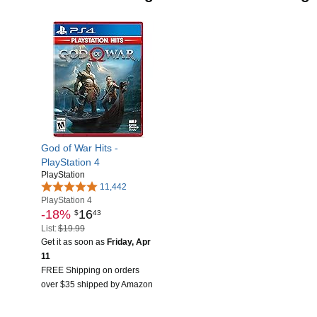
God of War Hits -
PlayStation 4
PlayStation
11,442
PlayStation 4
-18%
16
$
43
List:
$19.99
Get it as soon as
Friday, Apr
11
FREE Shipping on orders
over $35 shipped by Amazon