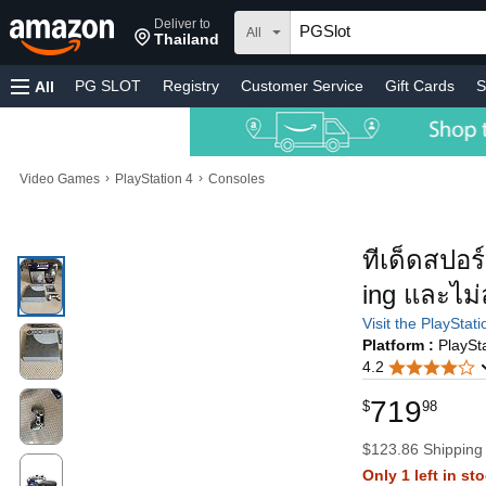
Deliver to
All
Thailand
PG SLOT
Registry
Customer Service
Gift Cards
S
All
›
›
Video Games
PlayStation 4
Consoles
ทีเด็ดสปอร์
ing และไม่
Visit the PlayStat
Platform :
PlaySt
4.2
719
$
98
$123.86 Shipping
Only 1 left in st