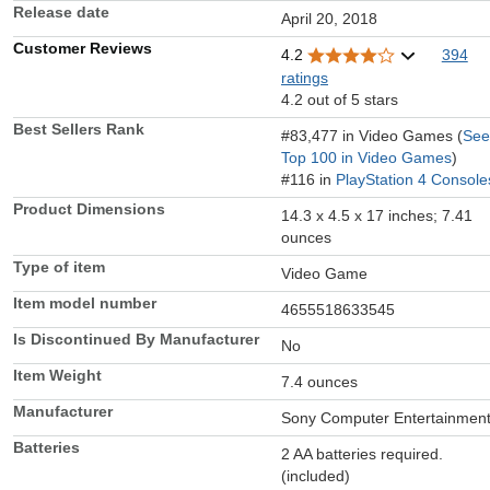
Release date
April 20, 2018
Customer Reviews
4.2
394
ratings
4.2 out of 5 stars
Best Sellers Rank
#83,477 in Video Games (
See
Top 100 in Video Games
)
#116 in
PlayStation 4 Console
Product Dimensions
14.3 x 4.5 x 17 inches; 7.41
ounces
Type of item
Video Game
Item model number
4655518633545
Is Discontinued By Manufacturer
No
Item Weight
7.4 ounces
Manufacturer
Sony Computer Entertainmen
Batteries
2 AA batteries required.
(included)