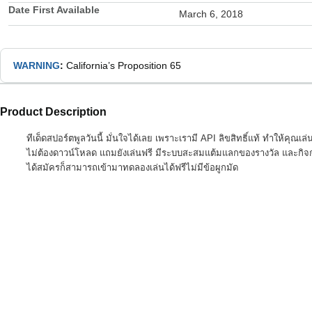
Date First Available
March 6, 2018
WARNING
:
California’s Proposition 65
Product Description
ทีเด็ดสปอร์ตพูลวันนี้ มั่นใจได้เลย เพราะเรามี API ลิขสิทธิ์แท้ ทำให้ค
ไม่ต้องดาวน์โหลด แถมยังเล่นฟรี มีระบบสะสมแต้มแลกของรางวัล และกิจกร
ได้สมัครก็สามารถเข้ามาทดลองเล่นได้ฟรีไม่มีข้อผูกมัด