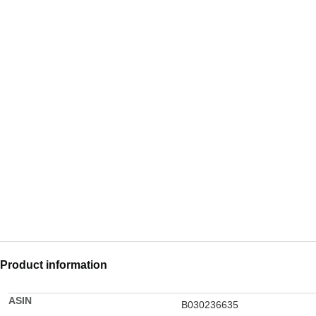
Product information
ASIN
B030236635