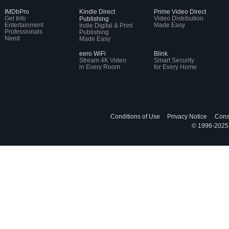
IMDbPro
Kindle Direct
Prime Video Direct
Get Info
Video Distribution
Publishing
Entertainment
Made Easy
Indie Digital & Print
Professionals
Publishing
Need
Made Easy
eero WiFi
Blink
Stream 4K Video
Smart Security
in Every Room
for Every Home
Conditions of Use
Privacy Notice
Cons
© 1996-2025, 