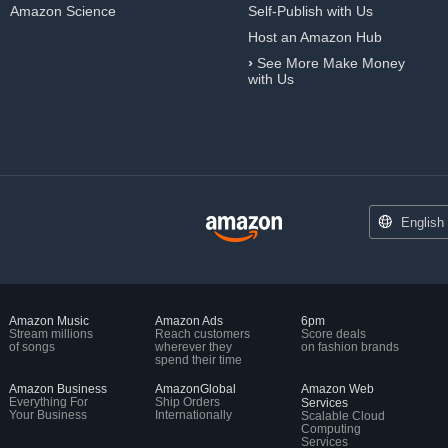
Amazon Science
Self-Publish with Us
Host an Amazon Hub
›
See More Make Money
with Us
English
Amazon Music
Amazon Ads
6pm
Stream millions
Reach customers
Score deals
of songs
wherever they
on fashion brands
spend their time
Amazon Business
AmazonGlobal
Amazon Web
Everything For
Ship Orders
Services
Your Business
Internationally
Scalable Cloud
Computing
Services