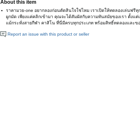
About this item
ราคามวย-one อยากลองก่อนตัดสินใจใช่ไหม เราเปิดให้ทดลองเล่นฟรีทุกเก
ผูกมัด เพียงแค่คลิกเข้ามา คุณจะได้สัมผัสกับความทันสมัยของเรา ตั้งแต
แม้กระทั่งสายกีฬา คาสิโน ที่นี่มีครบทุกประเภท พร้อมสิทธิ์ทดลองและ
Report an issue with this product or seller