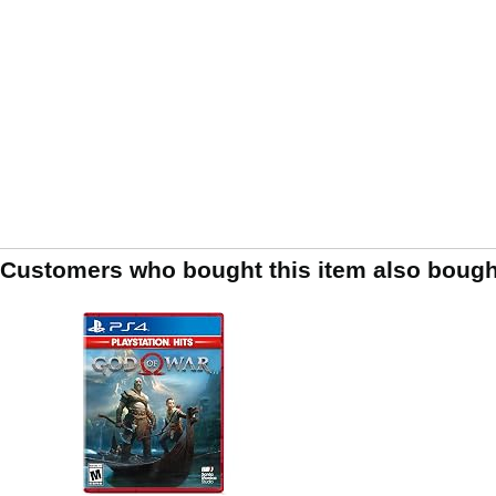
Customers who bought this item also bough