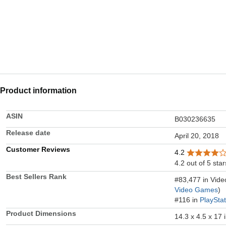
Product information
ASIN
B030236635
Release date
April 20, 2018
Customer Reviews
4.2
4.2 out of 5 star
Best Sellers Rank
#83,477 in Vid
Video Games
)
#116 in
PlaySta
Product Dimensions
14.3 x 4.5 x 17