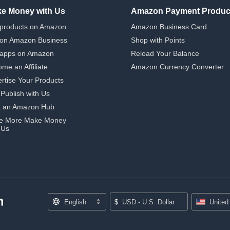
e Money with Us
Amazon Payment Produc
 products on Amazon
Amazon Business Card
 on Amazon Business
Shop with Points
 apps on Amazon
Reload Your Balance
me an Affiliate
Amazon Currency Converter
rtise Your Products
-Publish with Us
t an Amazon Hub
e More Make Money
 Us
English
$
USD - U.S. Dollar
United