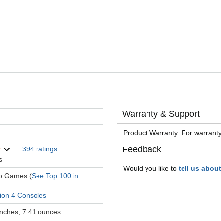
Warranty & Support
Product Warranty: For warranty
Feedback
394 ratings
s
Would you like to
tell us abou
eo Games (
See Top 100 in
tion 4 Consoles
 inches; 7.41 ounces