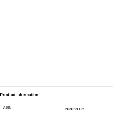
Product information
ASIN
B030236635