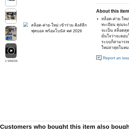
About this ite
สล็อต-ค่าย-ใหม่
ทะเบียน คุณจะก
จะเป็น สล็อตสุดฮ
มั่นใจว่าจะตอบ
ระบบก็สามารถทด
ใหม่ล่าสุดในหม
Report an issue
2 VIDEOS
Customers who bought this item also bough