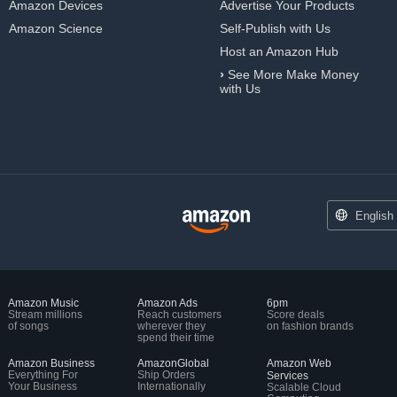
Amazon Devices
Advertise Your Products
Amazon Science
Self-Publish with Us
Host an Amazon Hub
›
See More Make Money
with Us
English
Amazon Music
Amazon Ads
6pm
Stream millions
Reach customers
Score deals
of songs
wherever they
on fashion brands
spend their time
Amazon Business
AmazonGlobal
Amazon Web
Everything For
Ship Orders
Services
Your Business
Internationally
Scalable Cloud