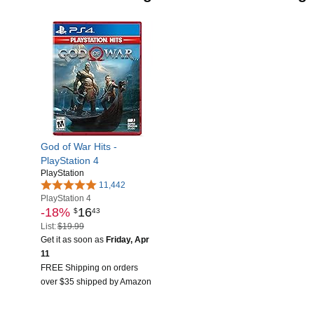
God of War Hits -
PlayStation 4
PlayStation
11,442
PlayStation 4
-18%
16
$
43
List:
$19.99
Get it as soon as
Friday, Apr
11
FREE Shipping on orders
over $35 shipped by Amazon