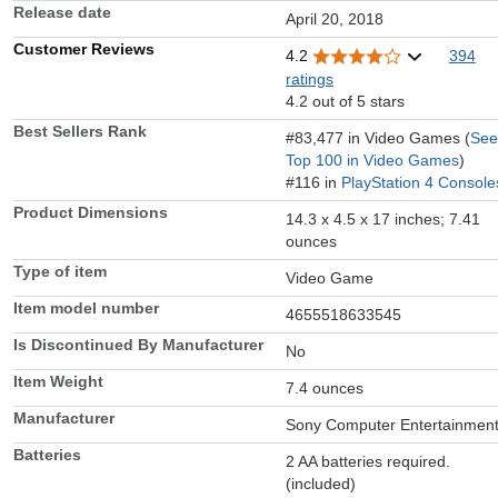
Release date
April 20, 2018
Customer Reviews
4.2
394
ratings
4.2 out of 5 stars
Best Sellers Rank
#83,477 in Video Games (
See
Top 100 in Video Games
)
#116 in
PlayStation 4 Console
Product Dimensions
14.3 x 4.5 x 17 inches; 7.41
ounces
Type of item
Video Game
Item model number
4655518633545
Is Discontinued By Manufacturer
No
Item Weight
7.4 ounces
Manufacturer
Sony Computer Entertainmen
Batteries
2 AA batteries required.
(included)