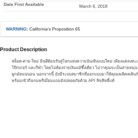
Date First Available
March 6, 2018
WARNING
:
California’s Proposition 65
Product Description
สล็อต-ค่าย-ใหม่ ยินดีต้อนรับสู่โลกแห่งความบันเทิงแบบใหม่ เพียงแค่ลงทะ
โป๊กเกอร์ และกีฬา โดยไม่ต้องจ่ายเงินแม้ซึ้งเดียว ไม่ว่าคุณจะเป็นสายหมุน
ผูกมัดแน่นอน นอกจากนี้ ยังมีระบบสมาชิกที่ออกแบบมาให้คุณเพลิดเพลินก
พร้อมเข้าถึงเกมพรีเมียมแถมยังปลอดภัยด้วย API ลิขสิทธิ์แท้