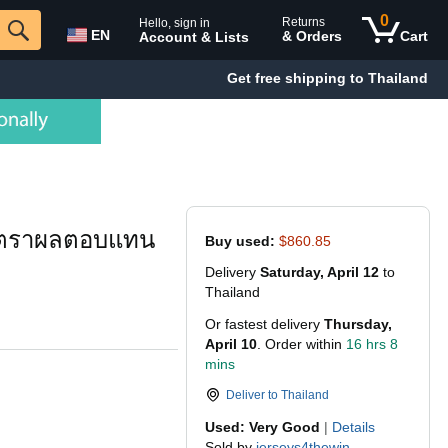
0
Returns
Hello, sign in
EN
& Orders
Cart
Account & Lists
Get free shipping to Thailand
่อัตราผลตอบแทน
Buy used:
$860.85
Delivery
Saturday, April 12
to
Thailand
Or fastest delivery
Thursday,
April 10
. Order within
16 hrs 8
mins
Deliver to
Thailand
Used: Very Good
|
Details
Sold by
jerseys4thewin