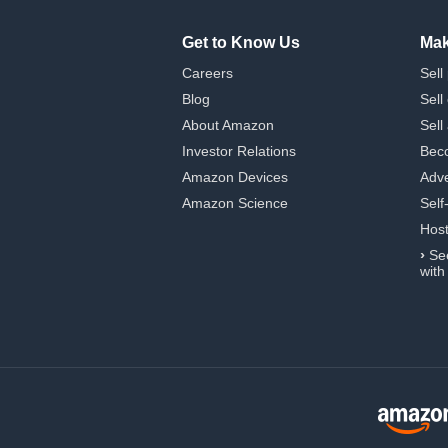
Get to Know Us
Mak
Careers
Sell
Blog
Sell
About Amazon
Sell
Investor Relations
Beco
Amazon Devices
Adve
Amazon Science
Self
Hos
›
Se
with