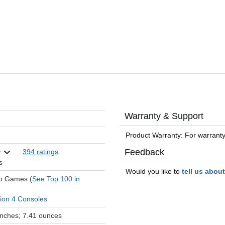
Warranty & Support
Product Warranty: For warranty
Feedback
394 ratings
s
Would you like to
tell us abou
eo Games (
See Top 100 in
tion 4 Consoles
 inches; 7.41 ounces