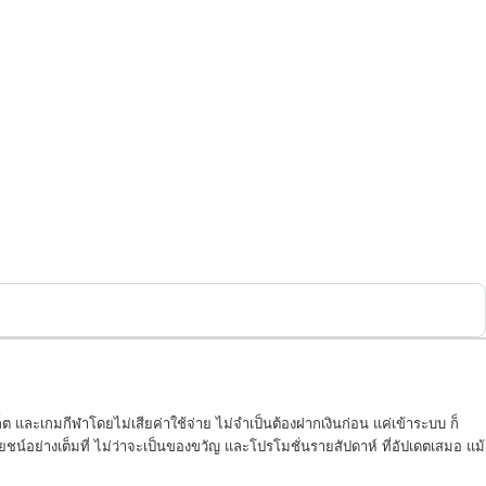
็ต และเกมกีฬาโดยไม่เสียค่าใช้จ่าย ไม่จำเป็นต้องฝากเงินก่อน แค่เข้าระบบ ก็
ชน์อย่างเต็มที่ ไม่ว่าจะเป็นของขวัญ และโปรโมชั่นรายสัปดาห์ ที่อัปเดตเสมอ แม้