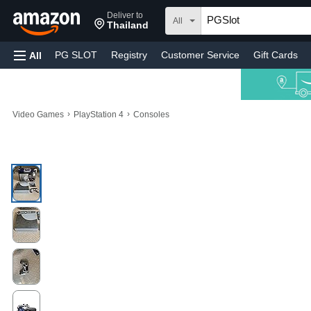
Deliver to
All
Thailand
PG SLOT
Registry
Customer Service
Gift Cards
All
›
›
Video Games
PlayStation 4
Consoles