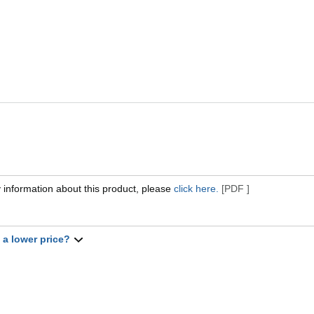
 information about this product, please
click here.
[PDF ]
t a lower price?