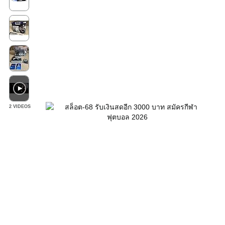
2 VIDEOS