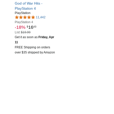
God of War Hits -
PlayStation 4
PlayStation
11,442
PlayStation 4
-18%
16
$
43
List:
$19.99
Get it as soon as
Friday, Apr
11
FREE Shipping on orders
over $35 shipped by Amazon