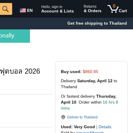
0
Returns
Hello, sign in
EN
& Orders
Cart
Account & Lists
Get free shipping to Thailand
าฟุตบอล 2026
Buy used:
$860.85
Delivery
Saturday, April 12
to
Thailand
Or fastest delivery
Thursday,
April 10
. Order within
16 hrs 8
mins
Deliver to
Thailand
Used: Very Good
|
Details
Sold by
jerseys4thewin