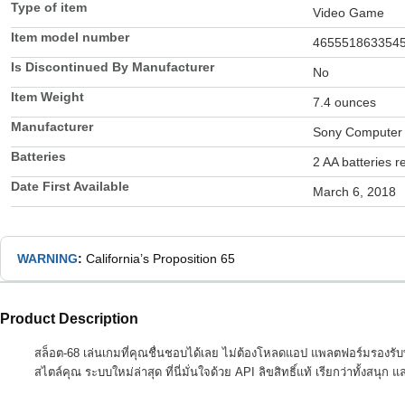
Type of item
Video Game
Item model number
465551863354
Is Discontinued By Manufacturer
No
Item Weight
7.4 ounces
Manufacturer
Sony Computer 
Batteries
2 AA batteries r
Date First Available
March 6, 2018
WARNING
:
California’s Proposition 65
Product Description
สล็อต-68 เล่นเกมที่คุณชื่นชอบได้เลย ไม่ต้องโหลดแอป แพลตฟอร์มรองรับ
สไตล์คุณ ระบบใหม่ล่าสุด ที่นี่มั่นใจด้วย API ลิขสิทธิ์แท้ เรียกว่าทั้งสนุก