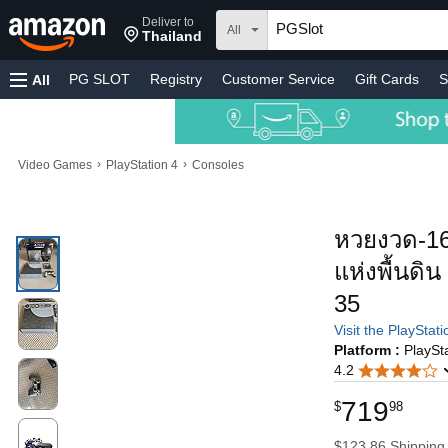
Deliver to
All
Thailand
PG SLOT
Registry
Customer Service
Gift Cards
S
All
›
›
Video Games
PlayStation 4
Consoles
หวยงวด-16
แห่งพื้นด
35
Visit the PlayStat
Platform :
PlaySt
4.2
719
$
98
$123.86 Shipping