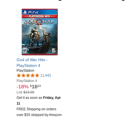
God of War Hits -
PlayStation 4
PlayStation
11,442
PlayStation 4
-18%
16
$
43
List:
$19.99
Get it as soon as
Friday, Apr
11
FREE Shipping on orders
over $35 shipped by Amazon