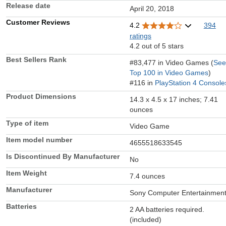
Release date
April 20, 2018
Customer Reviews
4.2
394
ratings
4.2 out of 5 stars
Best Sellers Rank
#83,477 in Video Games (
See
Top 100 in Video Games
)
#116 in
PlayStation 4 Console
Product Dimensions
14.3 x 4.5 x 17 inches; 7.41
ounces
Type of item
Video Game
Item model number
4655518633545
Is Discontinued By Manufacturer
No
Item Weight
7.4 ounces
Manufacturer
Sony Computer Entertainmen
Batteries
2 AA batteries required.
(included)