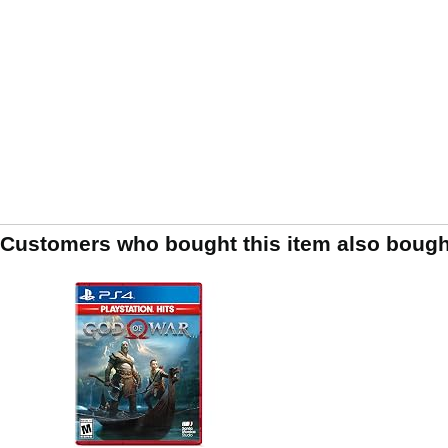
Customers who bought this item also bough