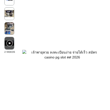
2 VIDEOS