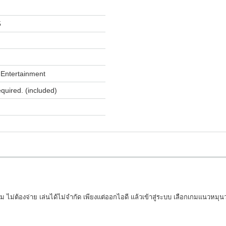
5
Entertainment
equired. (included)
ม ไม่ต้องจ่าย เล่นได้ไม่จำกัด เพียงแต่ออกไอดี แล้วเข้าสู่ระบบ เลือกเกมแนวหมุ