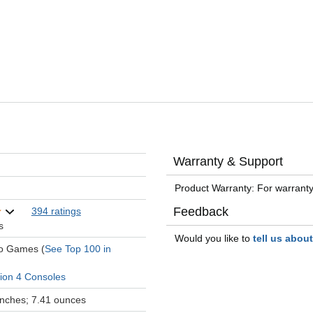
Warranty & Support
Product Warranty: For warranty
Feedback
394 ratings
s
Would you like to
tell us abou
eo Games (
See Top 100 in
tion 4 Consoles
 inches; 7.41 ounces