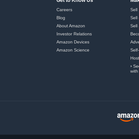
Get to Know Us
Mak
Careers
Sell
Blog
Sell
About Amazon
Sell
Investor Relations
Beco
Amazon Devices
Adve
Amazon Science
Self
Hos
›
Se
with