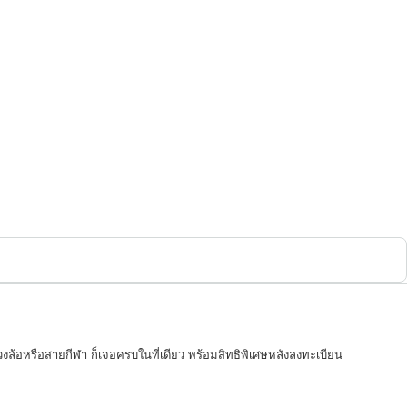
นวงล้อหรือสายกีฬา ก็เจอครบในที่เดียว พร้อมสิทธิพิเศษหลังลงทะเบียน