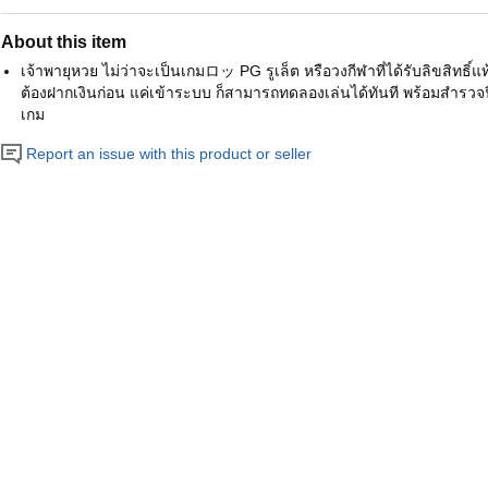
About this item
เจ้าพายุหวย ไม่ว่าจะเป็นเกมロッ PG รูเล็ต หรือวงกีฬาที่ได้รับลิขสิทธิ์แ
ต้องฝากเงินก่อน แค่เข้าระบบ ก็สามารถทดลองเล่นได้ทันที พร้อมสำรวจฟ
เกม
Report an issue with this product or seller