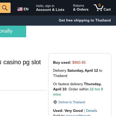
0
Returns
Hello, sign in
EN
& Orders
Cart
Account & Lists
Get free shipping to Thailand
ร casino pg slot
Buy used:
$860.85
Delivery
Saturday, April 12
to
Thailand
Or fastest delivery
Thursday,
April 10
. Order within
16 hrs 8
mins
Deliver to
Thailand
Used: Very Good
|
Details
Sold by
jerseys4thewin