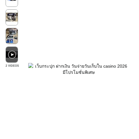
2 VIDEOS