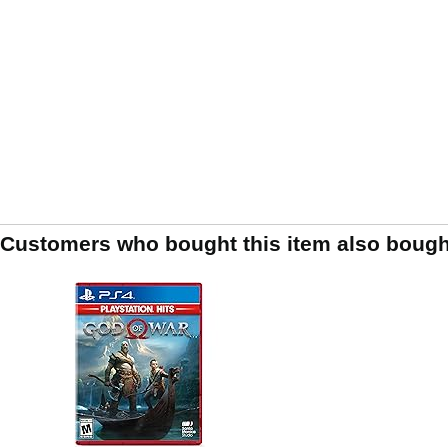
Customers who bought this item also bough