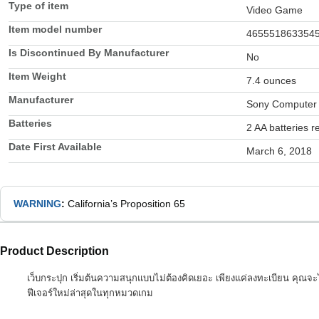
Type of item
Video Game
Item model number
465551863354
Is Discontinued By Manufacturer
No
Item Weight
7.4 ounces
Manufacturer
Sony Computer 
Batteries
2 AA batteries r
Date First Available
March 6, 2018
WARNING
:
California’s Proposition 65
Product Description
เว็บกระปุก เริ่มต้นความสนุกแบบไม่ต้องคิดเยอะ เพียงแค่ลงทะเบียน คุณจ
ฟีเจอร์ใหม่ล่าสุดในทุกหมวดเกม