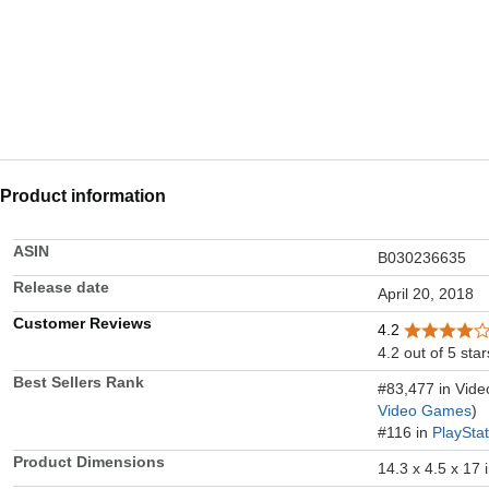
Product information
ASIN
B030236635
Release date
April 20, 2018
Customer Reviews
4.2
4.2 out of 5 star
Best Sellers Rank
#83,477 in Vid
Video Games
)
#116 in
PlaySta
Product Dimensions
14.3 x 4.5 x 17