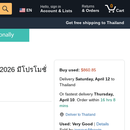
0
Returns
Hello, sign in
EN
& Orders
Cart
Account & Lists
Get free shipping to Thailand
 2026 มีโปรโมชั่
Buy used:
$860.85
Delivery
Saturday, April 12
to
Thailand
Or fastest delivery
Thursday,
April 10
. Order within
16 hrs 8
mins
Deliver to
Thailand
Used: Very Good
|
Details
Sold by
jerseys4thewin