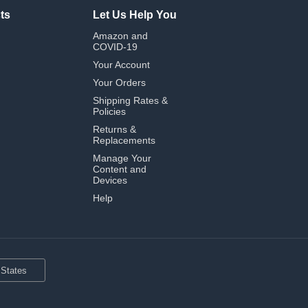
ts
Let Us Help You
Amazon and
COVID-19
Your Account
Your Orders
Shipping Rates &
Policies
Returns &
Replacements
Manage Your
Content and
Devices
Help
 States