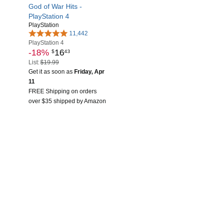
God of War Hits -
PlayStation 4
PlayStation
11,442
PlayStation 4
-18%
16
$
43
List:
$19.99
Get it as soon as
Friday, Apr
11
FREE Shipping on orders
over $35 shipped by Amazon