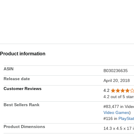
Product information
ASIN
B030236635
Release date
April 20, 2018
Customer Reviews
4.2
4.2 out of 5 star
Best Sellers Rank
#83,477 in Vid
Video Games
)
#116 in
PlaySta
Product Dimensions
14.3 x 4.5 x 17