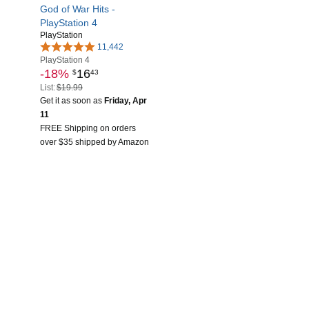
God of War Hits -
PlayStation 4
PlayStation
11,442
PlayStation 4
-18%
16
$
43
List:
$19.99
Get it as soon as
Friday, Apr
11
FREE Shipping on orders
over $35 shipped by Amazon