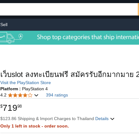
Sell
เว็บslot ลงทะเบียนฟรี สมัครรับอีกมากมาย 
Visit the PlayStation Store
Platform :
PlayStation 4
4.2
394 ratings
719
$
98
$123.86 Shipping & Import Charges to Thailand
Details
Only 1 left in stock - order soon.