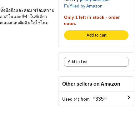
Fulfilled by Amazon
บทั้งมือถือและคอม พร้อมความ
าสิโนและกีฬาในที่เดียว
Only 1 left in stock - order
จะลองก่อนตัดสินใจใช่ไหม
soon.
Add to cart
Add to List
Other sellers on Amazon
$
335
99
Used (4) from