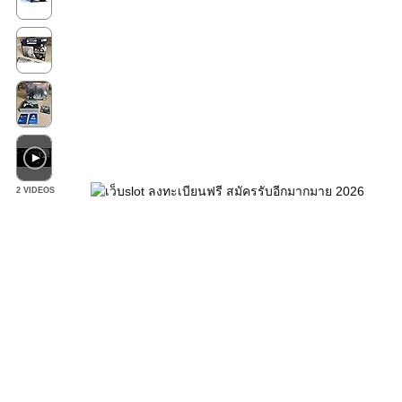
2 VIDEOS