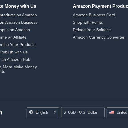
e Money with Us
Amazon Payment Produc
 products on Amazon
Amazon Business Card
 on Amazon Business
Shop with Points
 apps on Amazon
Reload Your Balance
me an Affiliate
Amazon Currency Converter
rtise Your Products
-Publish with Us
t an Amazon Hub
e More Make Money
 Us
English
$
USD - U.S. Dollar
United