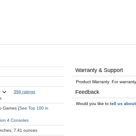
Warranty & Support
Product Warranty: For warranty
Feedback
394 ratings
s
Would you like to
tell us abou
eo Games (
See Top 100 in
tion 4 Consoles
 inches; 7.41 ounces