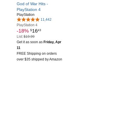
God of War Hits -
PlayStation 4
PlayStation
11,442
PlayStation 4
-18%
16
$
43
List:
$19.99
Get it as soon as
Friday, Apr
11
FREE Shipping on orders
over $35 shipped by Amazon