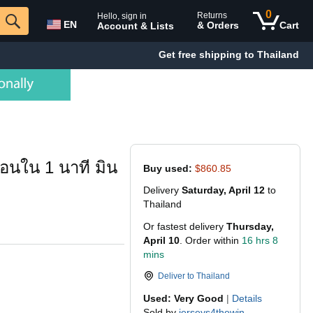
0
Returns
Hello, sign in
EN
& Orders
Cart
Account & Lists
Get free shipping to Thailand
ถอนใน 1 นาที มิน
Buy used:
$860.85
Delivery
Saturday, April 12
to
Thailand
Or fastest delivery
Thursday,
April 10
. Order within
16 hrs 8
mins
Deliver to
Thailand
Used: Very Good
|
Details
Sold by
jerseys4thewin