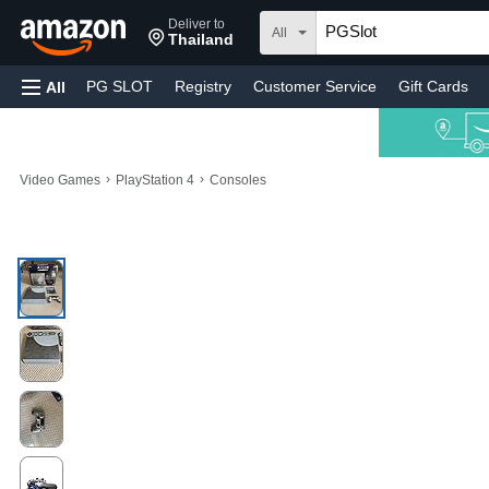
Deliver to
All
Thailand
PG SLOT
Registry
Customer Service
Gift Cards
All
›
›
Video Games
PlayStation 4
Consoles