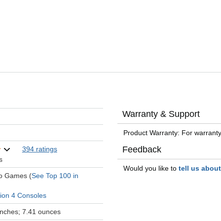
Warranty & Support
Product Warranty: For warranty
Feedback
394 ratings
s
Would you like to
tell us abou
eo Games (
See Top 100 in
tion 4 Consoles
 inches; 7.41 ounces