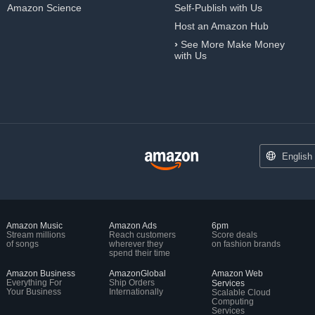
Amazon Science
Self-Publish with Us
Host an Amazon Hub
›
See More Make Money
with Us
English
Amazon Music
Amazon Ads
6pm
Stream millions
Reach customers
Score deals
of songs
wherever they
on fashion brands
spend their time
Amazon Business
AmazonGlobal
Amazon Web
Everything For
Ship Orders
Services
Your Business
Internationally
Scalable Cloud
Computing
Services