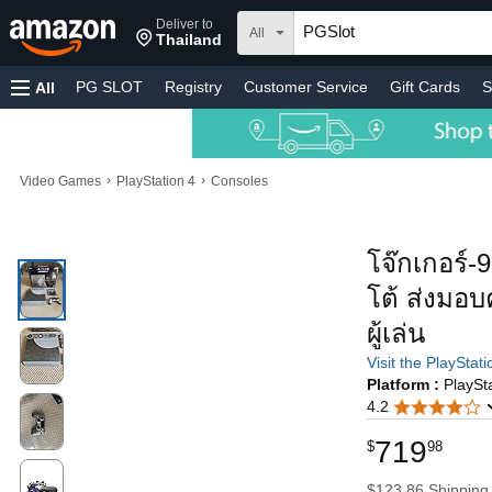
Deliver to
All
Thailand
PG SLOT
Registry
Customer Service
Gift Cards
S
All
›
›
Video Games
PlayStation 4
Consoles
โจ๊กเกอร์
โต้ ส่งมอ
ผู้เล่น
Visit the PlayStat
Platform :
PlaySt
4.2
719
$
98
$123.86 Shipping