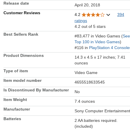
Release date
April 20, 2018
Customer Reviews
4.2
394
ratings
4.2 out of 5 stars
Best Sellers Rank
#83,477 in Video Games (
See
Top 100 in Video Games
)
#116 in
PlayStation 4 Console
Product Dimensions
14.3 x 4.5 x 17 inches; 7.41
ounces
Type of item
Video Game
Item model number
4655518633545
Is Discontinued By Manufacturer
No
Item Weight
7.4 ounces
Manufacturer
Sony Computer Entertainmen
Batteries
2 AA batteries required.
(included)