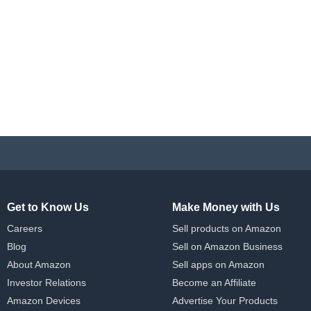
Get to Know Us
Make Money with Us
Careers
Sell products on Amazon
Blog
Sell on Amazon Business
About Amazon
Sell apps on Amazon
Investor Relations
Become an Affiliate
Amazon Devices
Advertise Your Products