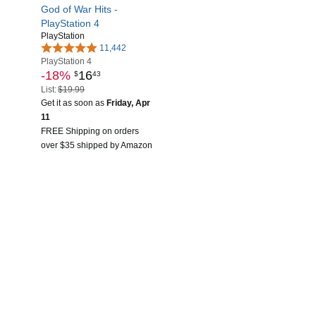
God of War Hits -
PlayStation 4
PlayStation
11,442
PlayStation 4
-18%
16
$
43
List:
$19.99
Get it as soon as
Friday, Apr
11
FREE Shipping on orders
over $35 shipped by Amazon