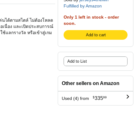
Fulfilled by Amazon
Only 1 left in stock - order
ล่นได้ตามสไตล์ ไม่ต้องโหลด
soon.
ต่อเนื่อง และเปิดประสบการณ์
ษ ใช้แลกรางวัล หรือเข้าสู่เกม
Add to cart
Add to List
Other sellers on Amazon
$
335
99
Used (4) from