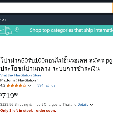
Sell
โปรฝาก50รับ100ถอนไม่อั้นวอเลท สมัคร pg s
ประโยชน์ปานกลาง ระบบการชำระเงิน
Visit the PlayStation Store
Platform :
PlayStation 4
4.2
394 ratings
719
$
98
$123.86 Shipping & Import Charges to Thailand
Details
Only 1 left in stock - order soon.