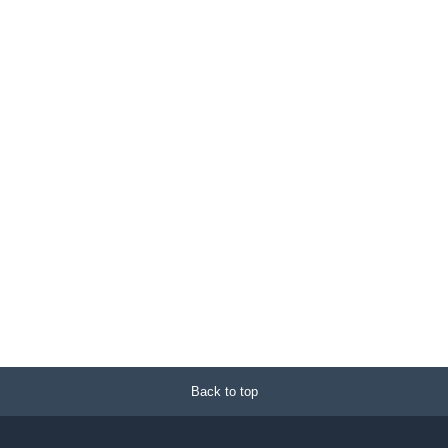
Back to top