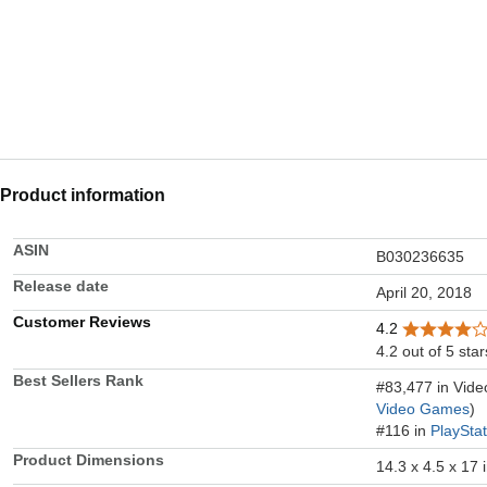
Product information
ASIN
B030236635
Release date
April 20, 2018
Customer Reviews
4.2
4.2 out of 5 star
Best Sellers Rank
#83,477 in Vid
Video Games
)
#116 in
PlaySta
Product Dimensions
14.3 x 4.5 x 17