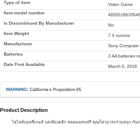
Type of item
Video Game
Item model number
465551863354
Is Discontinued By Manufacturer
No
Item Weight
7.4 ounces
Manufacturer
Sony Computer 
Batteries
2 AA batteries r
Date First Available
March 6, 2018
WARNING
:
California’s Proposition 65
Product Description
ไฮไลท์บอลซีเกมส์ แค่เพียงคลิก ทดลองเล่นฟรี คุณก็สามารถร่วมสนุก กับเกมท