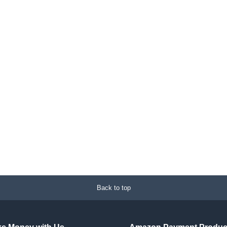
Back to top