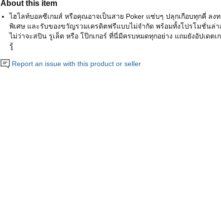
About this item
ไฮไลท์บอลซีเกมส์ หรือคุณอาจเป็นสาย Poker แซ่บๆ ปลุกเกือบทุกคี่ ลงทะ
พิเศษ และรับของขวัญรวมเครดิตฟรีแบบไม่จำกัด พร้อมทั้งโปรโมชั่นล่า
ไม่ว่าจะสปิน รูเล็ต หรือ โป๊กเกอร์ ที่นี่มีครบหมดทุกอย่าง แถมยังอัปเด
รู้
Report an issue with this product or seller