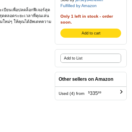
Fulfilled by Amazon
เบียนเพื่อปลดล็อกฟีเจอร์สุด
สุดตลอดระยะเวลาที่คุณเล่น
Only 1 left in stock - order
ตเกมใหม่ๆ ให้คุณได้อัพเดทความ
soon.
Add to cart
Add to List
Other sellers on Amazon
$
335
99
Used (4) from