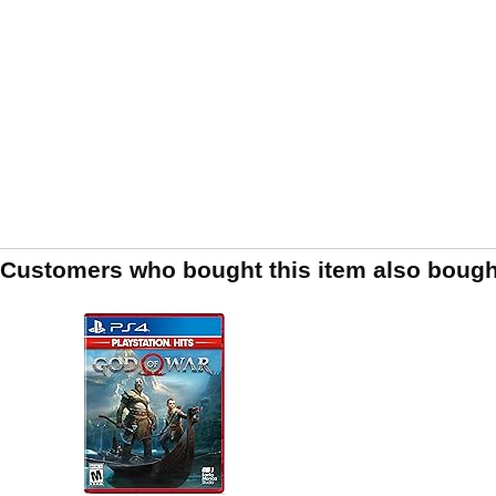
Customers who bought this item also bough