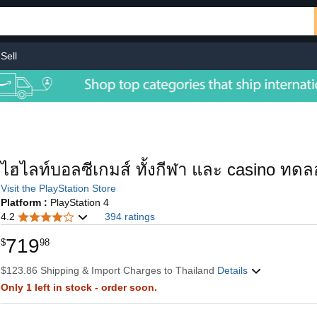
Sell
ไฮไลท์บอลซีเกมส์ ทั้งกีฬา และ casino ทดล
Visit the PlayStation Store
Platform :
PlayStation 4
4.2
394 ratings
719
$
98
$123.86 Shipping & Import Charges to Thailand
Details
Only 1 left in stock - order soon.