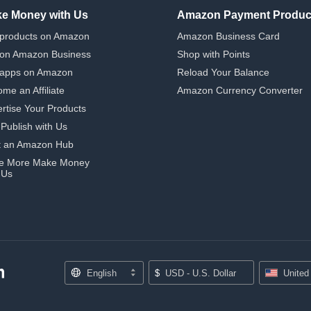
e Money with Us
Amazon Payment Produc
 products on Amazon
Amazon Business Card
 on Amazon Business
Shop with Points
 apps on Amazon
Reload Your Balance
me an Affiliate
Amazon Currency Converter
rtise Your Products
-Publish with Us
t an Amazon Hub
e More Make Money
 Us
English
$
USD - U.S. Dollar
United