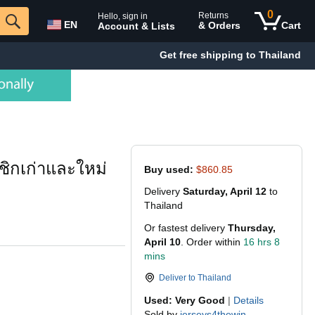
0
Returns
Hello, sign in
EN
& Orders
Cart
Account & Lists
Get free shipping to Thailand
ชิกเก่าและใหม่
Buy used:
$860.85
Delivery
Saturday, April 12
to
Thailand
Or fastest delivery
Thursday,
April 10
. Order within
16 hrs 8
mins
Deliver to
Thailand
Used: Very Good
|
Details
Sold by
jerseys4thewin