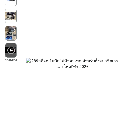
2 VIDEOS