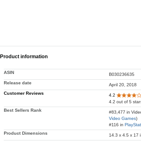
Product information
ASIN
B030236635
Release date
April 20, 2018
Customer Reviews
4.2
4.2 out of 5 star
Best Sellers Rank
#83,477 in Vid
Video Games
)
#116 in
PlaySta
Product Dimensions
14.3 x 4.5 x 17