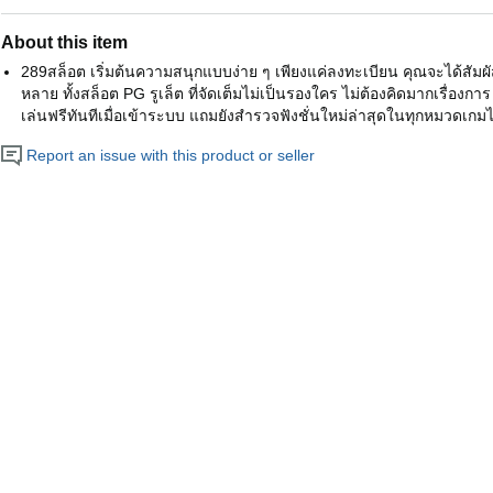
About this item
289สล็อต เริ่มต้นความสนุกแบบง่าย ๆ เพียงแค่ลงทะเบียน คุณจะได้สั
หลาย ทั้งสล็อต PG รูเล็ต ที่จัดเต็มไม่เป็นรองใคร ไม่ต้องคิดมากเรื่อ
เล่นฟรีทันทีเมื่อเข้าระบบ แถมยังสำรวจฟังชั่นใหม่ล่าสุดในทุกหมวดเกมไ
Report an issue with this product or seller