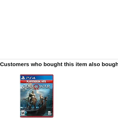
Customers who bought this item also bough