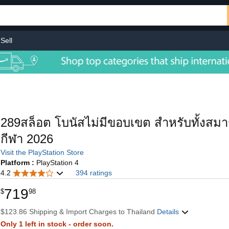
Sell
289สล็อต โบนัสไม่มีขอบเขต สำหรับทั้งสมา
กีฬา 2026
Visit the PlayStation Store
Platform :
PlayStation 4
4.2
394 ratings
719
$
98
$123.86 Shipping & Import Charges to Thailand
Details
Only 1 left in stock - order soon.