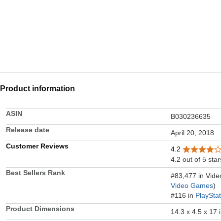
Product information
ASIN
B030236635
Release date
April 20, 2018
Customer Reviews
4.2
4.2 out of 5 star
Best Sellers Rank
#83,477 in Vid
Video Games
)
#116 in
PlaySta
Product Dimensions
14.3 x 4.5 x 17