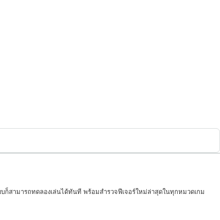
ระบบก็สามารถทดลองเล่นได้ทันที พร้อมสำรวจฟีเจอร์ใหม่ล่าสุดในทุกหมวดเกม