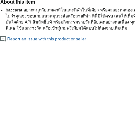
About this item
baccarat อยากสนุกกับเกมคาสิโนและกีฬาในที่เดียว หรือจะลองทดลองเล่นฟ
ไม่ว่าคุณจะชอบเกมแนวหมุนวงล้อหรือสายกีฬา ที่นี่มีให้ครบ เล่นได้เต็มท
มั่นใจด้วย API ลิขสิทธิ์แท้ พร้อมกิจกรรมรายวันที่อัปเดตอย่างต่อเนื่อง ทุก
พิเศษ ใช้แลกรางวัล หรือเข้าสู่เกมพรีเมียมได้แบบไม่ต้องจ่ายเพิ่มเติม
Report an issue with this product or seller