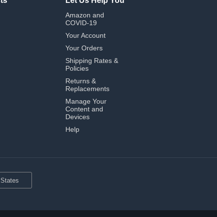
ts
Let Us Help You
Amazon and
COVID-19
Your Account
Your Orders
Shipping Rates &
Policies
Returns &
Replacements
Manage Your
Content and
Devices
Help
 States