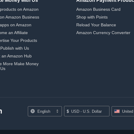
e Money with Us
Amazon Payment Produc
 products on Amazon
Amazon Business Card
 on Amazon Business
Shop with Points
 apps on Amazon
Reload Your Balance
me an Affiliate
Amazon Currency Converter
rtise Your Products
-Publish with Us
t an Amazon Hub
e More Make Money
 Us
English
$
USD - U.S. Dollar
United