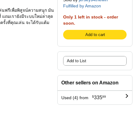
Fulfilled by Amazon
รีเพื่อพิสูจน์ความสนุุก มัน
ี่ แถมเรายังมีระบบใหม่ล่าสุด
Only 1 left in stock - order
ครั้งที่คุณเล่น จะได้รับแต้ม
soon.
Add to cart
Add to List
Other sellers on Amazon
$
335
99
Used (4) from