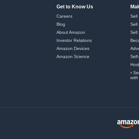
Get to Know Us
Mak
Careers
Sell
Blog
Sell
About Amazon
Sell
Investor Relations
Beco
Amazon Devices
Adve
Amazon Science
Self
Hos
›
Se
with