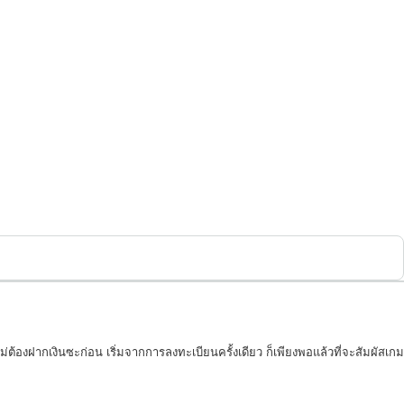
่ต้องฝากเงินซะก่อน เริ่มจากการลงทะเบียนครั้งเดียว ก็เพียงพอแล้วที่จะสัมผัสเกม