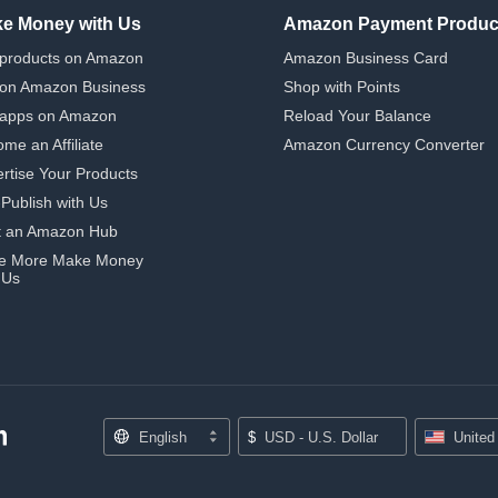
e Money with Us
Amazon Payment Produc
 products on Amazon
Amazon Business Card
 on Amazon Business
Shop with Points
 apps on Amazon
Reload Your Balance
me an Affiliate
Amazon Currency Converter
rtise Your Products
-Publish with Us
t an Amazon Hub
e More Make Money
 Us
English
$
USD - U.S. Dollar
United