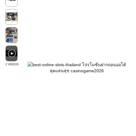
2 VIDEOS