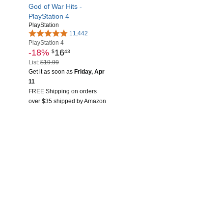
God of War Hits -
PlayStation 4
PlayStation
11,442
PlayStation 4
-18%
16
$
43
List:
$19.99
Get it as soon as
Friday, Apr
11
FREE Shipping on orders
over $35 shipped by Amazon