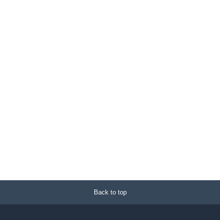
Back to top