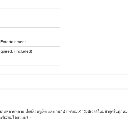
5
Entertainment
equired. (included)
ูลเกมหลากหลาย ทั้งสล็อตรูเล็ต และเกมกีฬา พร้อมเข้าถึงฟีเจอร์ใหม่ล่าสุดในทุ
พรีเมียมได้แบบฟรี ๆ