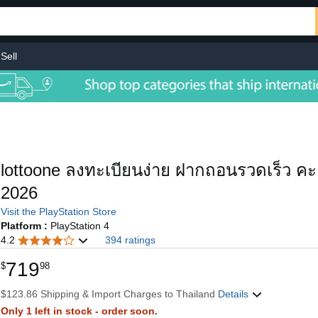
Sell
lottoone ลงทะเบียนง่าย ฝากถอนรวดเร็ว 
2026
Visit the PlayStation Store
Platform :
PlayStation 4
4.2
394 ratings
719
$
98
$123.86 Shipping & Import Charges to Thailand
Details
Only 1 left in stock - order soon.