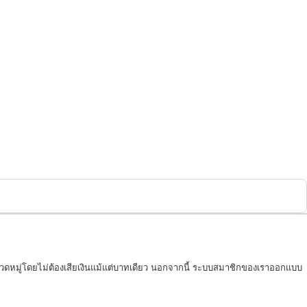
กหมวดหมู่โดยไม่ต้องเสียเงินแม้แต่บาทเดียว นอกจากนี้ ระบบสมาชิกของเราออกแบบ