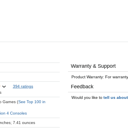
Warranty & Support
Product Warranty: For warranty
Feedback
394 ratings
s
Would you like to
tell us abou
eo Games (
See Top 100 in
tion 4 Consoles
 inches; 7.41 ounces