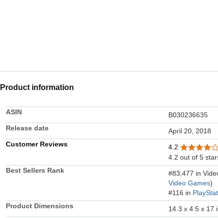
Product information
ASIN
B030236635
Release date
April 20, 2018
Customer Reviews
4.2
4.2 out of 5 star
Best Sellers Rank
#83,477 in Vid
Video Games
)
#116 in
PlaySta
Product Dimensions
14.3 x 4.5 x 17