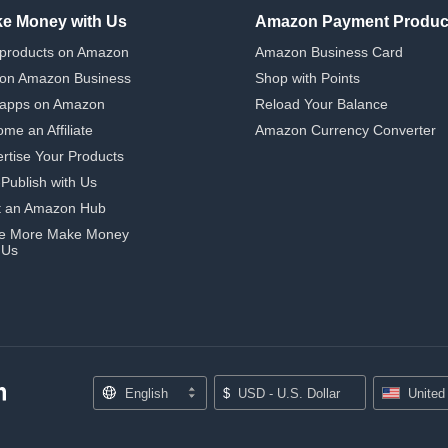
e Money with Us
Amazon Payment Produc
 products on Amazon
Amazon Business Card
 on Amazon Business
Shop with Points
 apps on Amazon
Reload Your Balance
me an Affiliate
Amazon Currency Converter
rtise Your Products
-Publish with Us
t an Amazon Hub
e More Make Money
 Us
English
$
USD - U.S. Dollar
United