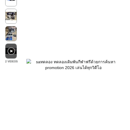
2 VIDEOS