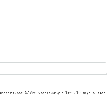
ลองก่อนตัดสินใจใช่ไหม ทดลองเล่นฟรีทุกเกมได้ทันที ไม่มีข้อผูกมัด แค่คลิก