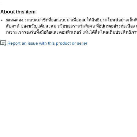
About this item
saทดลอง ระบบสมาชิกที่ออกแบบมาเพื่อคุณ ให้สิทธิประโยชน์อย่างเต็มที
สัปดาห์ ของขวัญแต้มสะสม หรือของรางวัลพิเศษ ที่อัปเดตอย่างต่อเนื่อ
เพราะเรารองรับทั้งมือถือและคอมพิวเตอร์ เล่นได้ลื่นไหลเต็มประสิทธ
Report an issue with this product or seller